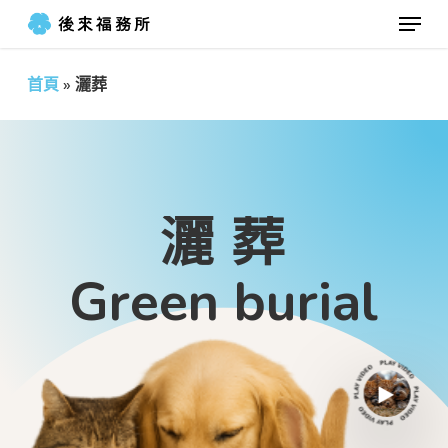
Menu
Skip
to
Close
main
首頁
»
灑葬
Menu
content
灑
葬
G
r
e
e
n
b
u
r
i
a
l