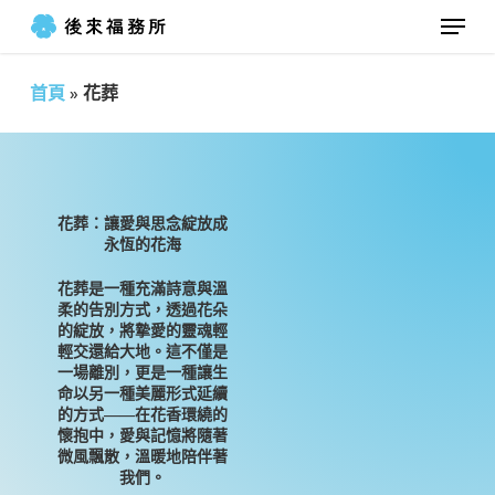
Menu
Skip
to
Close
main
首頁
»
花葬
Menu
content
花葬：讓愛與思念綻放成
永恆的花海
花葬是一種充滿詩意與溫
柔的告別方式，透過花朵
的綻放，將摯愛的靈魂輕
輕交還給大地。這不僅是
一場離別，更是一種讓生
命以另一種美麗形式延續
的方式——在花香環繞的
懷抱中，愛與記憶將隨著
微風飄散，溫暖地陪伴著
我們。