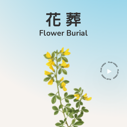
花
葬
F
l
o
w
e
r
B
u
r
i
a
l