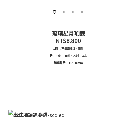
琉璃星月項鍊
NT$
8,800
材質：不鏽鋼項鍊、配件
尺寸: 16吋、18吋、20吋、24吋
琉璃珠尺寸:11
、14
mm