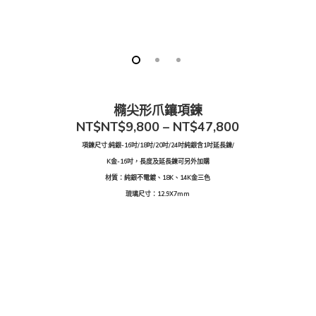
橢尖形爪鑲項鍊
NT$
NT$9,800 – NT$47,800
項鍊尺寸:純銀-16吋/18吋/20吋/24吋純銀含1吋延長鍊/
K金-16吋，長度及延長鍊可另外加購
材質：純銀不電鍍、18K、14K金三色
琉璃尺寸：12.9X7mm