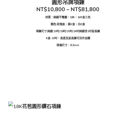
圓形吊牌項鍊
NT$10,800 – NT$81,800
材質：純銀不電鍍、18K、14K金三色
顏色:玫瑰金、黃K金、白K金
項鍊尺寸:純銀:16吋/18吋/20吋/24吋純銀含1吋延長鍊
K金-16吋，長度及延長鍊可另外加購
琉璃尺寸：8.3mm