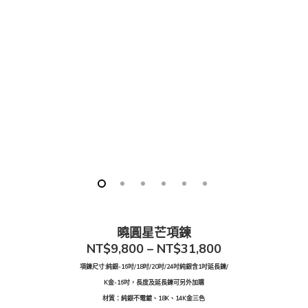
曉圓星芒項鍊
NT$9,800 – NT$31,800
項鍊尺寸:純銀-16吋/18吋/20吋/24吋純銀含1吋延長鍊/
K金-16吋，長度及延長鍊可另外加購
材質：純銀不電鍍、18K、14K金三色