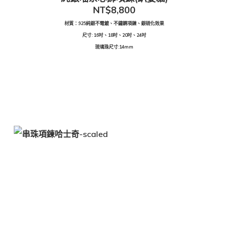
NT$
8,800
材質：925純銀不電鍍、不鏽鋼項鍊、銀硫化效果
尺寸: 16吋、18吋、20吋、24吋
琉璃珠尺寸:14mm