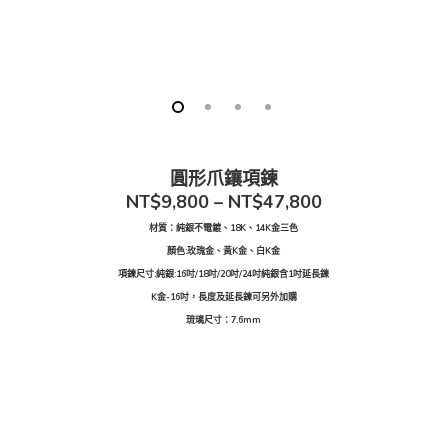
圓形爪鑲項鍊
NT$9,800 – NT$47,800
材質：純銀不電鍍、18K、14K金三色
顏色:玫瑰金、黃K金、白K金
項鍊尺寸:純銀:16吋/18吋/20吋/24吋純銀含1吋延長鍊
K金-16吋，長度及延長鍊可另外加購
琉璃尺寸：
7.6
mm