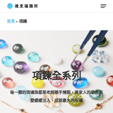
Menu
Skip
to
Close
main
首頁
»
項鍊
Menu
content
項鍊全系列
每一顆的琉璃珠都是老師親手燒製，將家人的思念與
愛緩緩注入，成就最大的祝褔