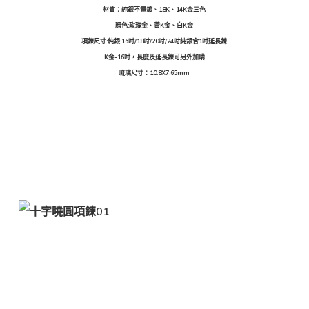
材質：純銀不電鍍、18K、14K金三色
顏色:玫瑰金、黃K金、白K金
項鍊尺寸:純銀:16吋/18吋/20吋/24吋純銀含1吋延長鍊
K金-16吋，長度及延長鍊可另外加購
琉璃尺寸：10.8X7.65mm