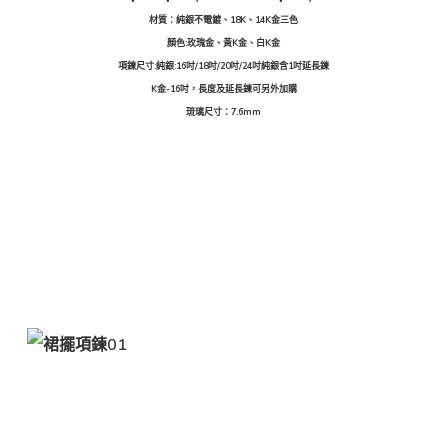
材質：純銀不電鍍、18K、14K金三色
顏色:玫瑰金、黃K金、白K金
項鍊尺寸:純銀:16吋/18吋/20吋/24吋純銀含1吋延長鍊
K金-16吋，長度及延長鍊可另外加購
琉璃尺寸：7.6mm