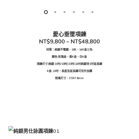
愛心垂墜項鍊
NT$9,800 – NT$48,800
材質：純銀不電鍍、18K、14K金三色
顏色:玫瑰金、黃K金、白K金
項鍊尺寸:純銀:16吋/18吋/20吋/24吋純銀含1吋延長鍊
K金-16吋，長度及延長鍊可另外加購
琉璃尺寸：
9.5X7.8mm