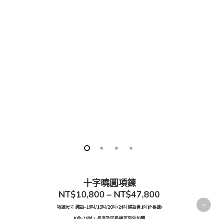
十字曉圓項鍊
NT$10,800 – NT$47,800
項鍊尺寸:純銀-16吋/18吋/20吋/24吋純銀含1吋延長鍊/
K金-16吋，長度及延長鍊可另外加購