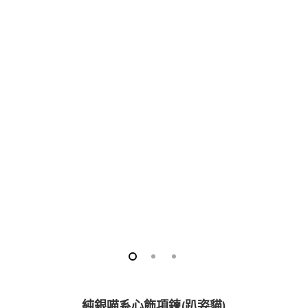
純銀喵系心飾項鍊(趴姿貓)