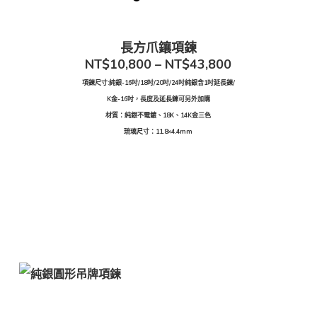
長方爪鑲項鍊
NT$10,800 – NT$43,800
項鍊尺寸:純銀-16吋/18吋/20吋/24吋純銀含1吋延長鍊/
K金-16吋，長度及延長鍊可另外加購
材質：純銀不電鍍、18K、14K金三色
琉璃尺寸：11.8×4.4mm