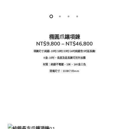
橢圓爪鑲項鍊
NT$
9,800
–
NT$
46,800
項鍊尺寸:純銀-16吋/18吋/20吋/24吋純銀含1吋延長鍊/
K金-16吋，長度及延長鍊可另外加購
材質：純銀不電鍍、18K、14K金三色
琉璃尺寸：10.8X7.65mm