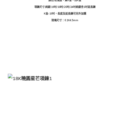
顏色:玫瑰金、黃K金、白K金
項鍊尺寸:純銀:16吋/18吋/20吋/24吋純銀含1吋延長鍊
K金-16吋，長度及延長鍊可另外加購
琉璃尺寸：6.1X4.5mm