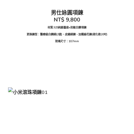
男仕詠圓項鍊
NT$
9,800
材質:925純銀臺座+抗敏白鋼項鍊
更換鍊型：醫療級白鋼細(2號)、皮繩細鍊、加購麻花鍊(硫化款20吋)
琉璃尺寸：10.7mm