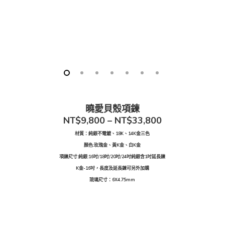
曉愛貝殼項鍊
NT$9,800 – NT$33,800
材質：純銀不電鍍、18K、14K金三色
顏色:玫瑰金、黃K金、白K金
項鍊尺寸:純銀:16吋/18吋/20吋/24吋純銀含1吋延長鍊
K金-16吋，長度及延長鍊可另外加購
琉璃尺寸：6X4.75mm