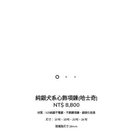
純銀犬系心飾項鍊(哈士奇)
NT$
8,800
材質：
925純銀不電鍍
、不銹鋼項鍊、銀硫化效果
尺寸： 16 吋、18 吋、20 吋、24 吋
琉璃珠尺寸:14mm