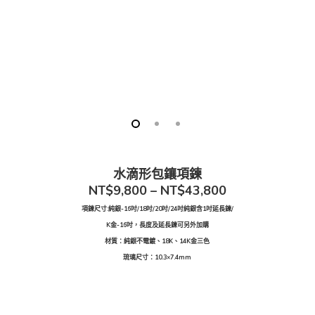
水滴形包鑲項鍊
NT$9,800 – NT$43,800
項鍊尺寸:純銀-16吋/18吋/20吋/24吋純銀含1吋延長鍊/
K金-16吋，長度及延長鍊可另外加購
材質：純銀不電鍍、18K、14K金三色
琉璃尺寸：10.3×7.4mm