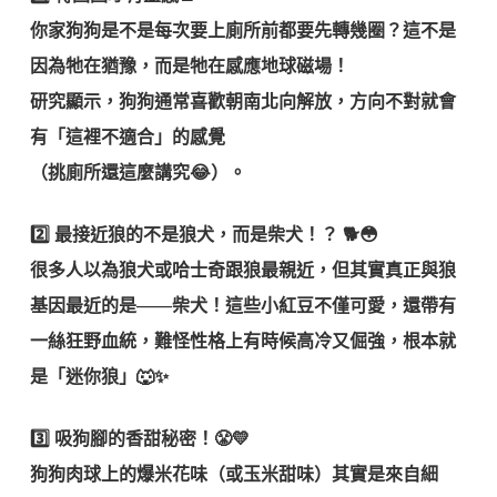
你家狗狗是不是每次要上廁所前都要先轉幾圈？這不是
因為牠在猶豫，而是牠在
感應地球磁場
！
研究顯示，狗狗通常喜歡朝
南北向
解放，方向不對就會
有「這裡不適合」的感覺
（挑廁所還這麼講究😂）。
2️⃣
最接近狼的不是狼犬，而是柴犬！？
🐕😳
很多人以為狼犬或哈士奇跟狼最親近，但其實真正與狼
基因最近的是——
柴犬
！這些小紅豆不僅可愛，還帶有
一絲狂野血統，難怪性格上有時候
高冷又倔強
，根本就
是「迷你狼」🐺✨
3️⃣
吸狗腳的香甜秘密！😤💛
狗狗肉球上的
爆米花味
（或玉米甜味）其實是來自細