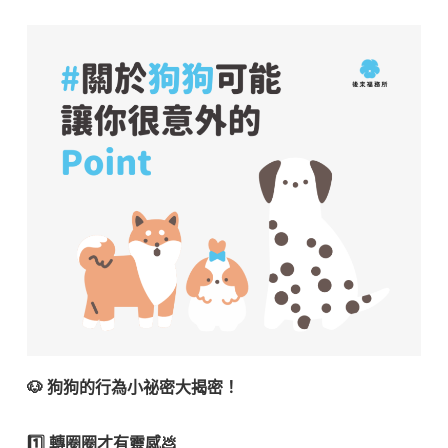
🐶
狗狗的行為小祕密大揭密！
1️⃣
轉圈圈才有靈感💩