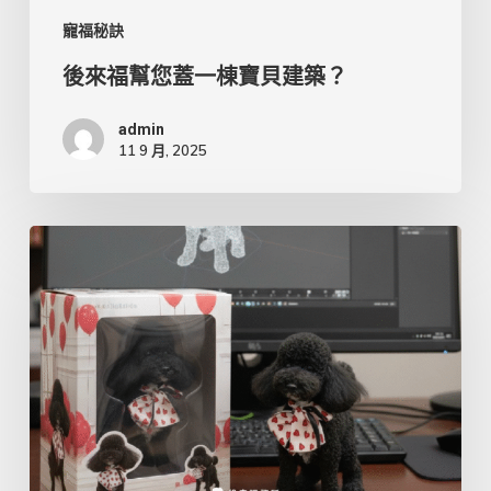
貝
寵福秘訣
建
後來福幫您蓋一棟寶貝建築？
築？
admin
11 9 月, 2025
能
想
像
快
速
就
能
免