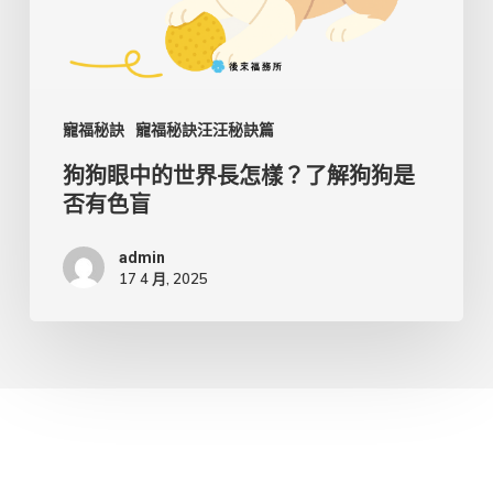
界
長
怎
樣？
寵福秘訣
寵福秘訣汪汪秘訣篇
了
狗狗眼中的世界長怎樣？了解狗狗是
否有色盲
解
狗
admin
狗
17 4 月, 2025
是
否
有
色
盲