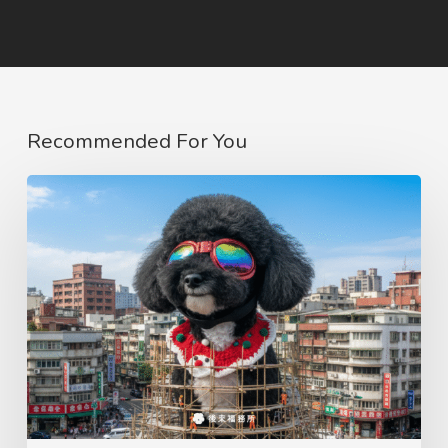
Recommended For You
後
來
福
幫
您
蓋
一
棟
寶