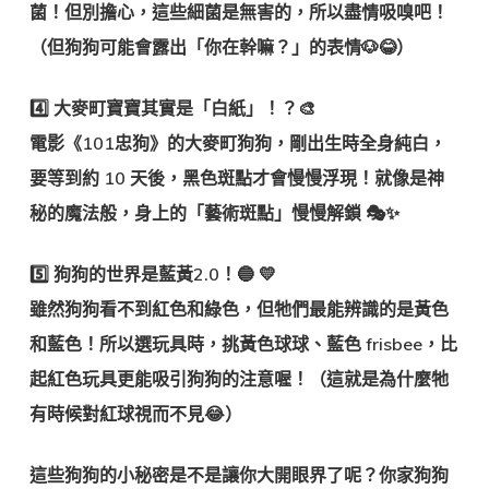
菌！但別擔心，這些細菌是
無害的
，所以盡情吸嗅吧！
（但狗狗可能會露出「你在幹嘛？」的表情🐶😂）
4️⃣
大麥町寶寶其實是「白紙」！？🎨
電影《101忠狗》的大麥町狗狗，剛出生時
全身純白
，
要等到約 10 天後，黑色斑點才會慢慢浮現！就像是神
秘的魔法般，身上的「藝術斑點」慢慢解鎖 🎭✨
5️⃣
狗狗的世界是藍黃2.0！🔵
💛
雖然狗狗
看不到紅色和綠色
，但牠們最能辨識的是
黃色
和藍色
！所以選玩具時，挑
黃色球球、藍色 frisbee
，比
起紅色玩具更能吸引狗狗的注意喔！（這就是為什麼牠
有時候對紅球視而不見😂）
這些狗狗的小秘密是不是讓你大開眼界了呢？你家狗狗