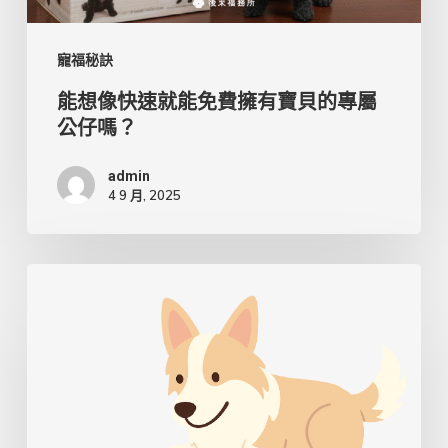
費
擁
寵福秘訣
有
能想像快速就能免費擁有寶貝的專屬
公仔嗎？
寶
貝
admin
的
4 9 月, 2025
專
屬
狗
公
狗
仔
眼
嗎？
中
的
世