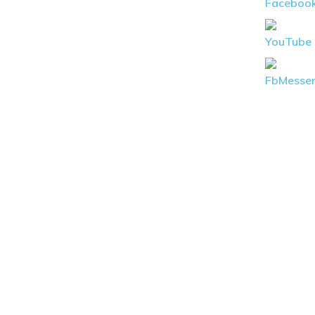
#動物火化 #寵物安樂園 #高雄寵物火化服
個別火化價格 #寵物火化骨灰怎麼辦 #狗
物火化費用 #寵物往生禮儀 #寵物骨灰
南寵物火化 #屏東寵物往生 #寵物法會 #