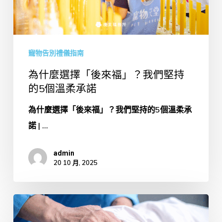
來
福」？
我
寵物告別禮儀指南
們
堅
為什麼選擇「後來福」？我們堅持
持
的5個溫柔承諾
的
為什麼選擇「後來福」？我們堅持的5個溫柔承
5
諾 | ...
個
溫
admin
20 10 月, 2025
柔
承
諾
寵
物