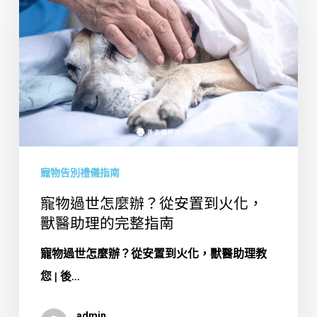
過
世
怎
麼
辦？
從
安
寵物告別禮儀指南
置
到
寵物過世怎麼辦？從安置到火化，
火
獸醫助理的完整指南
化，
寵物過世怎麼辦？從安置到火化，獸醫助理教
獸
您 | 後...
醫
助
admin