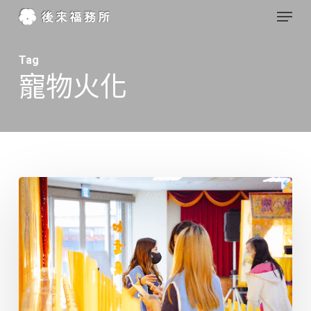
Menu
Skip
to
Close
main
Tag
Menu
寵物火化
content
為
什
麼
選
擇
「後