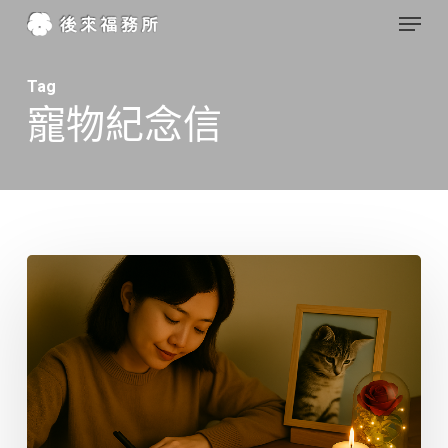
Menu
Skip
to
Close
main
Tag
Menu
寵物紀念信
content
寫
給
天
堂
的
寶