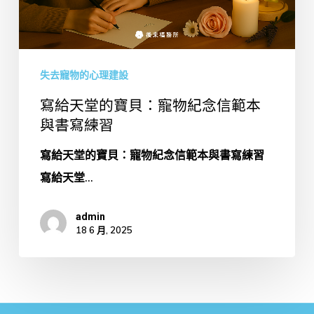
貝：
寵
物
失去寵物的心理建設
紀
念
寫給天堂的寶貝：寵物紀念信範本
信
與書寫練習
範
寫給天堂的寶貝：寵物紀念信範本與書寫練習
本
寫給天堂...
與
書
admin
18 6 月, 2025
寫
練
習